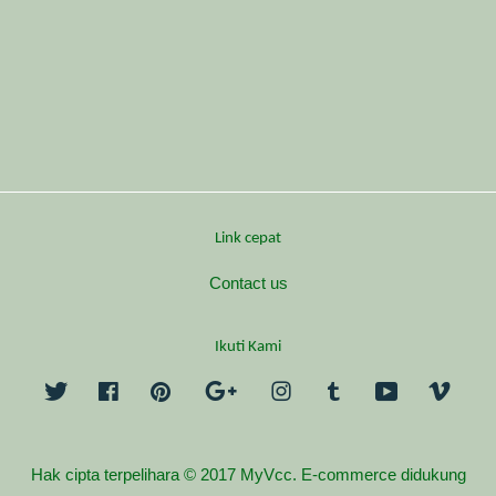
Link cepat
Contact us
Ikuti Kami
Twitter
Facebook
Pinterest
Google
Instagram
Tumblr
YouTube
Vime
Hak cipta terpelihara © 2017 MyVcc. E-commerce didukung