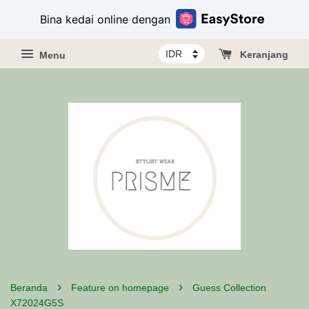
Bina kedai online dengan
Menu
Keranjang
›
›
Beranda
Feature on homepage
Guess Collection
X72024G5S